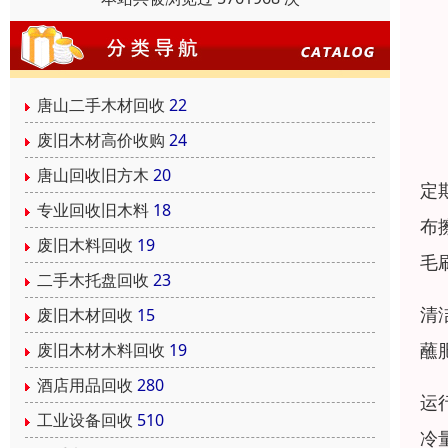
唐山二手木材回收
22
废旧木材高价收购
24
唐山回收旧方木
20
定
专业回收旧木料
18
布
废旧木料回收
19
毛
二手木托盘回收
23
清
废旧木材回收
15
蘸
废旧木材木料回收
19
酒店用品回收
280
运
工业设备回收
510
冷