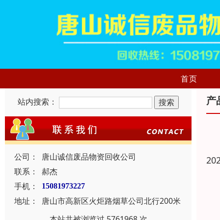
首页
产
站内搜索：
公司：
唐山诚信废品物资回收公司
20
联系：
郝杰
手机：
15081973227
地址：
唐山市高新区火炬路烟草公司北行200米
本站共被浏览过 5761968 次