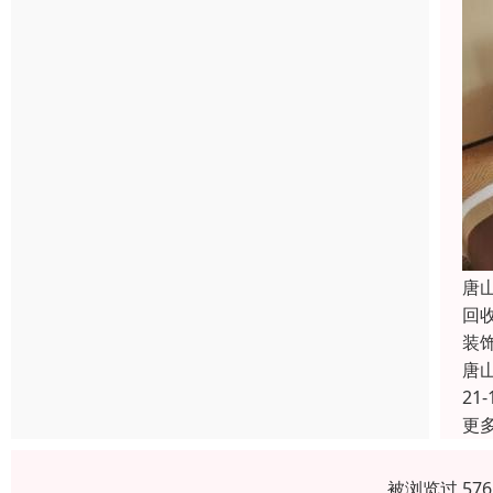
唐
回
装
唐
21-
更
被浏览过 57