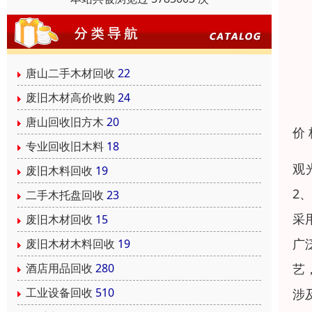
唐山二手木材回收
22
废旧木材高价收购
24
唐山回收旧方木
20
价
专业回收旧木料
18
观
废旧木料回收
19
2
二手木托盘回收
23
采
废旧木材回收
15
广
废旧木材木料回收
19
艺
酒店用品回收
280
工业设备回收
510
涉