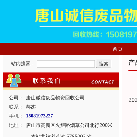
首页
产
站内搜索：
公司：
唐山诚信废品物资回收公司
20
联系：
郝杰
手机：
15081973227
地址：
唐山市高新区火炬路烟草公司北行200米
本站共被浏览过 5785003 次