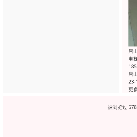
唐
电
1
唐
23-
更
被浏览过 57