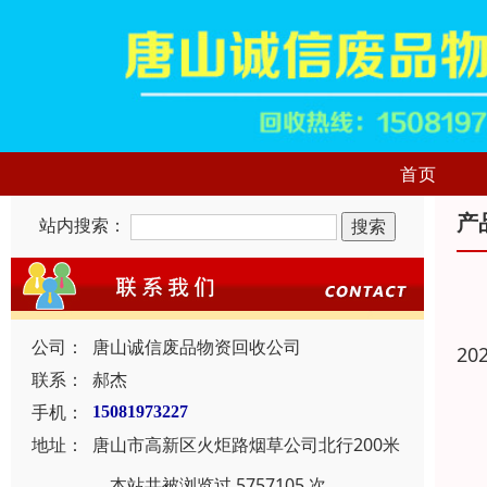
首页
产
站内搜索：
公司：
唐山诚信废品物资回收公司
20
联系：
郝杰
手机：
15081973227
地址：
唐山市高新区火炬路烟草公司北行200米
本站共被浏览过 5757105 次