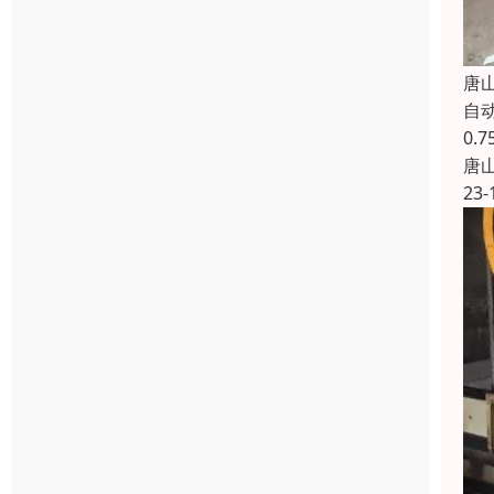
唐
自
0.
唐
23-