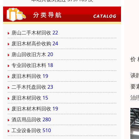
唐山二手木材回收
22
废旧木材高价收购
24
唐山回收旧方木
20
价
专业回收旧木料
18
谈
废旧木料回收
19
要
二手木托盘回收
23
治
废旧木材回收
15
废旧木材木料回收
19
酒店用品回收
280
工业设备回收
510