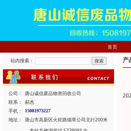
首页
产
站内搜索：
公司：
唐山诚信废品物资回收公司
20
联系：
郝杰
手机：
15081973227
地址：
唐山市高新区火炬路烟草公司北行200米
本站共被浏览过 5779093 次