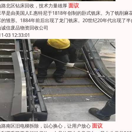
面议
山路北区钻床回收，技术力量雄厚
床早是由美国人E.惠特尼于1818年创制的卧式铣床。为了铣削麻花
床的雏形。1884年前后出现了龙门铣床。20世纪20年代出现了
山诚信废品物资回收公司
11-03 12:33:01
面议
山路南区旧电梯拆除，以心换心，让用户放心