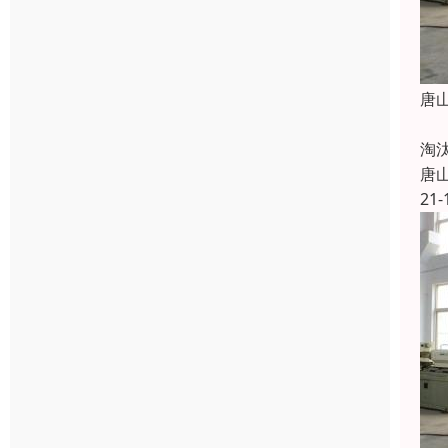
唐
在
淘
唐
21-