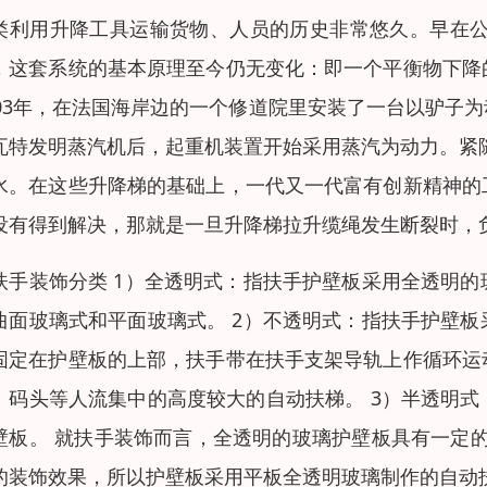
类利用升降工具运输货物、人员的历史非常悠久。早在公
，这套系统的基本原理至今仍无变化：即一个平衡物下降
203年，在法国海岸边的一个修道院里安装了一台以驴子
瓦特发明蒸汽机后，起重机装置开始采用蒸汽为动力。紧
水。在这些升降梯的基础上，一代又一代富有创新精神的
没有得到解决，那就是一旦升降梯拉升缆绳发生断裂时，
扶手装饰分类 1）全透明式：指扶手护壁板采用全透明
曲面玻璃式和平面玻璃式。 2）不透明式：指扶手护壁
固定在护壁板的上部，扶手带在扶手支架导轨上作循环运
、码头等人流集中的高度较大的自动扶梯。 3）半透明
壁板。 就扶手装饰而言，全透明的玻璃护壁板具有一定
的装饰效果，所以护壁板采用平板全透明玻璃制作的自动