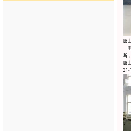
唐
电
断
唐
21-