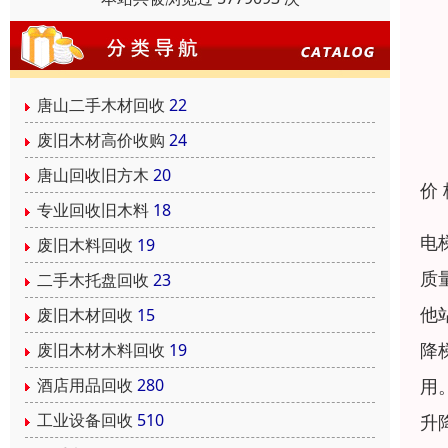
唐山二手木材回收
22
废旧木材高价收购
24
唐山回收旧方木
20
价
专业回收旧木料
18
电
废旧木料回收
19
质
二手木托盘回收
23
他
废旧木材回收
15
降
废旧木材木料回收
19
用
酒店用品回收
280
工业设备回收
510
升