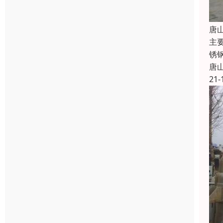
唐
主
锈钢
唐
21-