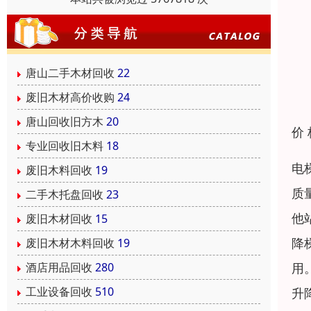
唐山二手木材回收
22
废旧木材高价收购
24
唐山回收旧方木
20
价
专业回收旧木料
18
电
废旧木料回收
19
质
二手木托盘回收
23
他
废旧木材回收
15
降
废旧木材木料回收
19
用
酒店用品回收
280
工业设备回收
510
升