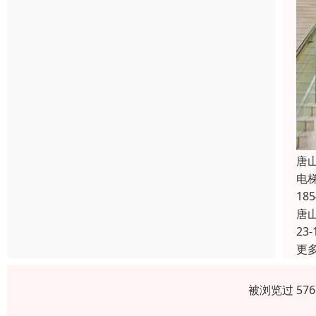
唐
电
1
唐
23-
更
被浏览过 57