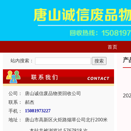
首页
产
站内搜索：
公司：
唐山诚信废品物资回收公司
20
联系：
郝杰
手机：
15081973227
地址：
唐山市高新区火炬路烟草公司北行200米
本站共被浏览过 5767818 次