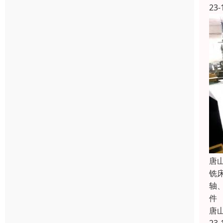
23-
唐
铣
轴
件
唐