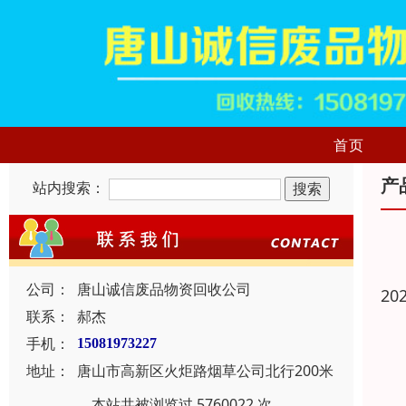
首页
产
站内搜索：
公司：
唐山诚信废品物资回收公司
20
联系：
郝杰
手机：
15081973227
地址：
唐山市高新区火炬路烟草公司北行200米
本站共被浏览过 5760022 次