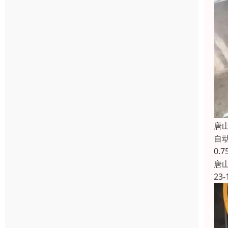
唐
自
0.
唐
23-