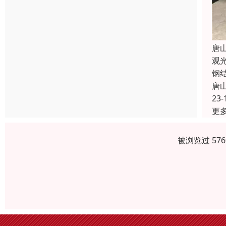
唐
观
钢
唐
23-
更
被浏览过 57