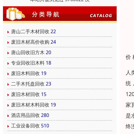
唐山二手木材回收
22
废旧木材高价收购
24
唐山回收旧方木
20
价
专业回收旧木料
18
人
废旧木料回收
19
统
二手木托盘回收
23
1
废旧木材回收
15
家
废旧木材木料回收
19
是
酒店用品回收
280
工业设备回收
510
终