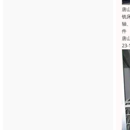
唐
铣
轴
件
唐
23-