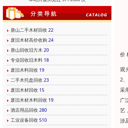
唐山二手木材回收
22
废旧木材高价收购
24
唐山回收旧方木
20
价
专业回收旧木料
18
观
废旧木料回收
19
2
二手木托盘回收
23
采
废旧木材回收
15
广
废旧木材木料回收
19
艺
酒店用品回收
280
工业设备回收
510
涉