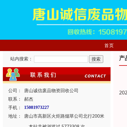
首页
产
站内搜索：
公司：
唐山诚信废品物资回收公司
20
联系：
郝杰
手机：
15081973227
地址：
唐山市高新区火炬路烟草公司北行200米
本站共被浏览过 5773308 次