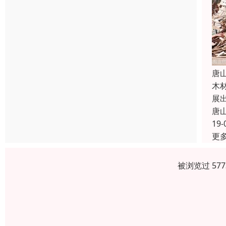
唐
木
展
唐
19-
更
被浏览过 57