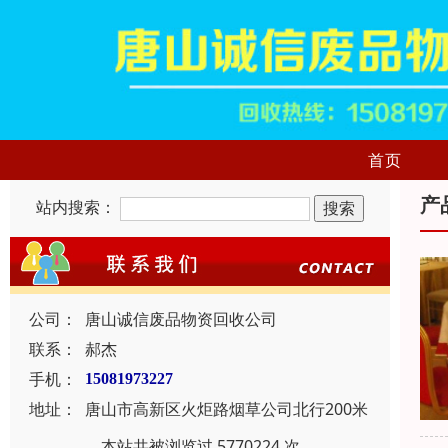
首页
产
站内搜索：
公司：
唐山诚信废品物资回收公司
联系：
郝杰
手机：
15081973227
地址：
唐山市高新区火炬路烟草公司北行200米
本站共被浏览过 5770224 次